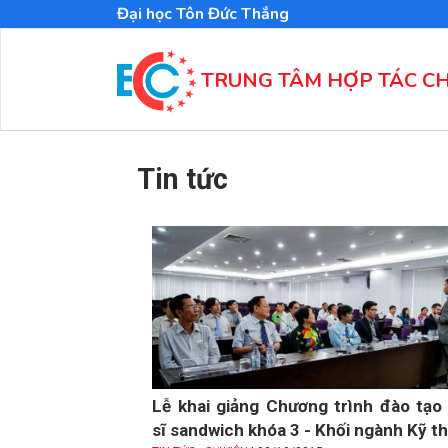
Nhảy
Đại học Tôn Đức Thắng
đến
nội
dung
TRUNG TÂM HỢP TÁC C
Tin tức
Lễ khai giảng Chương trình đào tạo 
sĩ sandwich khóa 3 - Khối ngành Kỹ t