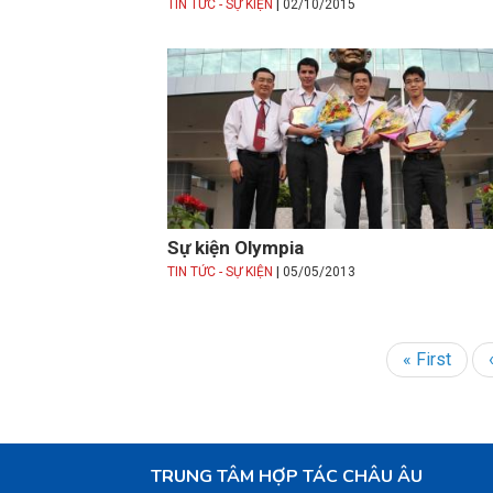
|
TIN TỨC - SỰ KIỆN
02/10/2015
Sự kiện Olympia
|
TIN TỨC - SỰ KIỆN
05/05/2013
First
« First
Pagination
page
TRUNG TÂM HỢP TÁC CHÂU ÂU