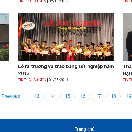
|
TIN TỨC - SỰ KIỆN
02/10/2015
TIN T
Lễ ra trường và trao bằng tốt nghiệp năm
Thă
2013
Đại
|
TIN TỨC - SỰ KIỆN
01/05/2013
TIN T
Trang
‹ Previous
…
Page
13
Page
14
Page
15
Page
16
Page
17
Page
18
Pa
19
trước
Trang chủ