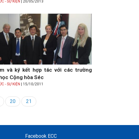
|
ỨC - SỰ KIỆN
20/05/2013
m và ký kết hợp tác với các trường
 học Cộng hòa Séc
|
ỨC - SỰ KIỆN
15/10/2011
ge
Page
20
Trang
21
hiện
thời
Facebook ECC