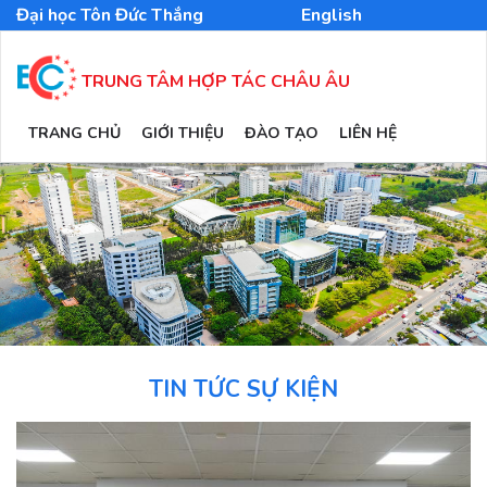
Nhảy
Đại học Tôn Đức Thắng
English
đến
nội
dung
TRUNG TÂM HỢP TÁC CHÂU ÂU
MAIN
TRANG CHỦ
GIỚI THIỆU
ĐÀO TẠO
LIÊN HỆ
NAVIGATION
TIN TỨC SỰ KIỆN