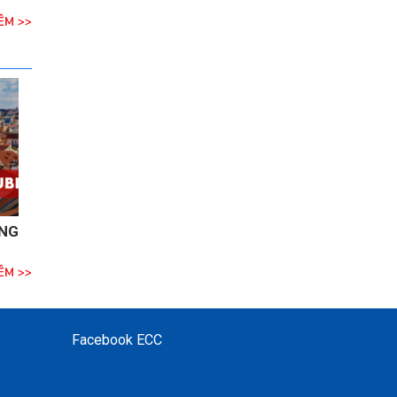
ÊM >>
ỘNG
ÊM >>
Facebook ECC