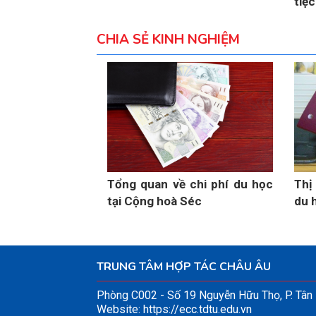
tiệ
CHIA SẺ KINH NGHIỆM
Tổng quan về chi phí du học
Thị
tại Cộng hoà Séc
du 
TRUNG TÂM HỢP TÁC CHÂU ÂU
Phòng C002 - Số 19 Nguyễn Hữu Thọ, P. Tâ
Website:
https://ecc.tdtu.edu.vn