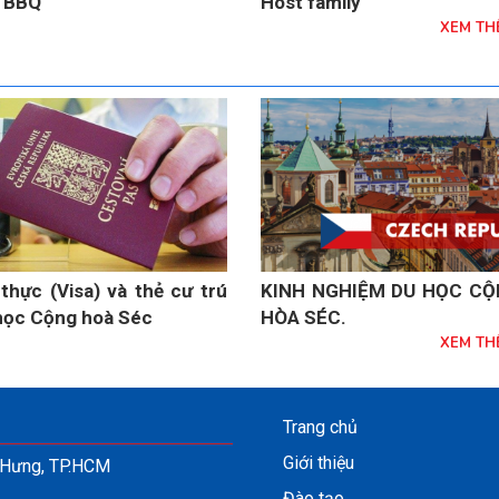
c BBQ
Host family
XEM TH
 thực (Visa) và thẻ cư trú
KINH NGHIỆM DU HỌC C
học Cộng hoà Séc
HÒA SÉC.
XEM TH
Trang chủ
Giới thiệu
n Hưng, TP.HCM
Đào tạo