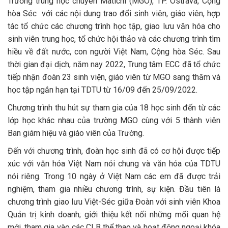
Trường trung học chuyên Maticni (MGO), TP. Ostrava, Cộng
hòa Séc với các nội dung trao đổi sinh viên, giáo viên, hợp
tác tổ chức các chương trình học tập, giao lưu văn hóa cho
sinh viên trung học, tổ chức hội thảo và các chương trình tìm
hiều về đất nước, con người Việt Nam, Cộng hòa Séc. Sau
thời gian đại dịch, năm nay 2022, Trung tâm ECC đã tổ chức
tiếp nhận đoàn 23 sinh viện, giáo viên từ MGO sang thăm và
học tập ngắn hạn tại TDTU từ 16/09 đến 25/09/2022.
Chương trình thu hút sự tham gia của 18 học sinh đến từ các
lớp học khác nhau của trường MGO cùng với 5 thành viên
Ban giám hiệu và giáo viên của Trường.
Đến với chương trình, đoàn học sinh đã có cơ hội được tiếp
xúc với văn hóa Việt Nam nói chung và văn hóa của TDTU
nói riêng. Trong 10 ngày ở Việt Nam các em đã được trải
nghiệm, tham gia nhiều chương trình, sự kiện. Đầu tiên là
chương trình giao lưu Việt-Séc giữa Đoàn với sinh viên Khoa
Quản trị kinh doanh; giới thiệu kết nối những mối quan hệ
mới, tham gia vào các CLB thể thao và hoạt động ngoại khóa