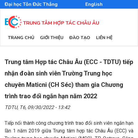
Nhảy
Đại học Tôn Đức Thắng
English
đến
nội
dung
TRUNG TÂM HỢP TÁC CHÂU ÂU
MAIN
TRANG CHỦ
GIỚI THIỆU
ĐÀO TẠO
LIÊN HỆ
NAVIGATION
Trung tâm Hợp tác Châu Âu (ECC - TDTU) tiếp
nhận đoàn sinh viên Trường Trung học
chuyên Maticni (CH Séc) tham gia Chương
trình trao đổi ngắn hạn năm 2022
TDTU,
T6, 09/30/2022 - 13:42
Tiếp nối thành công chương trình trao đổi sinh viên ngắn hạn
lần 1 năm 2019 giữa Trung tâm hợp tác Châu Âu (ECC) và