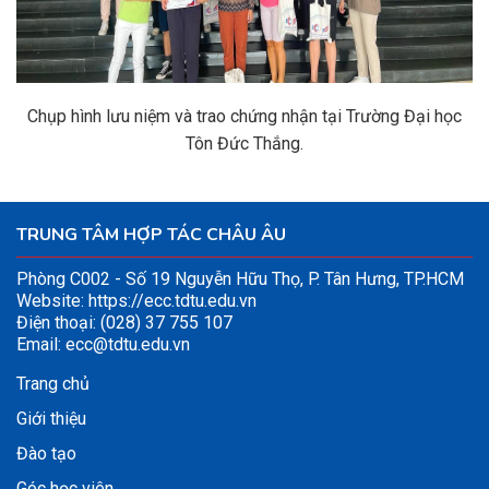
Chụp hình lưu niệm và trao chứng nhận tại Trường Đại học
Tôn Đức Thắng.
TRUNG TÂM HỢP TÁC CHÂU ÂU
Phòng C002 - Số 19 Nguyễn Hữu Thọ, P. Tân Hưng, TP.HCM
Website:
https://ecc.tdtu.edu.vn
Điện thoại: (028) 37 755 107
Email:
ecc@tdtu.edu.vn
Trang chủ
Giới thiệu
Đào tạo
Góc học viên