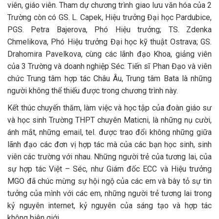
viên, giáo viên. Tham dự chương trình giao lưu văn hóa của 2
Trường còn có GS. L. Capek, Hiệu trưởng Đại học Pardubice,
PGS. Petra Bajerova, Phó Hiệu trưởng; TS. Zdenka
Chmelikova, Phó Hiệu trưởng Đại học kỹ thuật Ostrava; GS.
Drahomira Pavelkova, cùng các lãnh đạo Khoa, giảng viên
của 3 Trường và doanh nghiệp Séc. Tiến sĩ Phan Đạo và viên
chức Trung tâm hợp tác Châu Âu, Trung tâm Bata là những
người không thể thiếu được trong chương trình này.
Kết thúc chuyến thăm, làm việc và học tập của đoàn giáo sư
và học sinh Trường THPT chuyên Maticni, là những nụ cười,
ánh mắt, những email, tel. được trao đổi không những giữa
lãnh đạo các đơn vị hợp tác mà của các bạn học sinh, sinh
viên các trường với nhau. Những người trẻ của tương lai, của
sự hợp tác Việt – Séc, như Giám đốc ECC và Hiệu trưởng
MGO đã chúc mừng sự hội ngộ của các em và bày tỏ sự tin
tưởng của mình với các em, những người trẻ tương lai trong
kỷ nguyên internet, kỷ nguyên của sáng tạo và hợp tác
không biên giới.