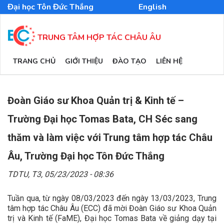
Nhảy
Đại học Tôn Đức Thắng
English
đến
nội
dung
TRUNG TÂM HỢP TÁC CHÂU ÂU
MAIN
TRANG CHỦ
GIỚI THIỆU
ĐÀO TẠO
LIÊN HỆ
NAVIGATION
Đoàn Giáo sư Khoa Quản trị & Kinh tế –
Trường Đại học Tomas Bata, CH Séc sang
thăm và làm việc với Trung tâm hợp tác Châu
Âu, Trường Đại học Tôn Đức Thắng
TDTU,
T3, 05/23/2023 - 08:36
Tuần qua, từ ngày 08/03/2023 đến ngày 13/03/2023, Trung
tâm hợp tác Châu Âu (ECC) đã mời Đoàn Giáo sư Khoa Quản
trị và Kinh tế (FaME), Đại học Tomas Bata về giảng dạy tại