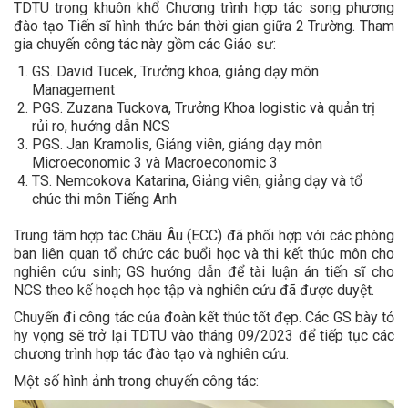
TDTU trong khuôn khổ Chương trình hợp tác song phương
đào tạo Tiến sĩ hình thức bán thời gian giữa 2 Trường. Tham
gia chuyến công tác này gồm các Giáo sư:
GS. David Tucek, Trưởng khoa, giảng dạy môn
Management
PGS. Zuzana Tuckova, Trưởng Khoa logistic và quản trị
rủi ro, hướng dẫn NCS
PGS. Jan Kramolis, Giảng viên, giảng dạy môn
Microeconomic 3 và Macroeconomic 3
TS. Nemcokova Katarina, Giảng viên, giảng dạy và tổ
chúc thi môn Tiếng Anh
Trung tâm hợp tác Châu Âu (ECC) đã phối hợp với các phòng
ban liên quan tổ chức các buổi học và thi kết thúc môn cho
nghiên cứu sinh; GS hướng dẫn để tài luận án tiến sĩ cho
NCS theo kế hoạch học tập và nghiên cứu đã được duyệt.
Chuyến đi công tác của đoàn kết thúc tốt đẹp. Các GS bày tỏ
hy vọng sẽ trở lại TDTU vào tháng 09/2023 để tiếp tục các
chương trình hợp tác đào tạo và nghiên cứu.
Một số hình ảnh trong chuyến công tác: