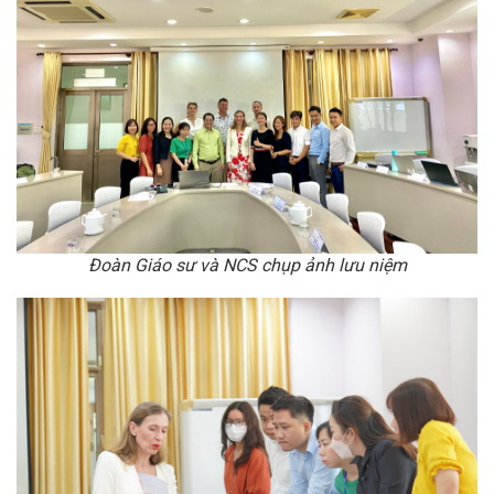
Đoàn Giáo sư và NCS chụp ảnh lưu niệm