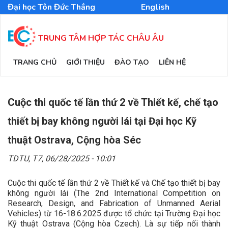
Nhảy
Đại học Tôn Đức Thắng
English
đến
nội
dung
TRUNG TÂM HỢP TÁC CHÂU ÂU
MAIN
TRANG CHỦ
GIỚI THIỆU
ĐÀO TẠO
LIÊN HỆ
NAVIGATION
Cuộc thi quốc tế lần thứ 2 về Thiết kế, chế tạo
thiết bị bay không người lái tại Đại học Kỹ
thuật Ostrava, Cộng hòa Séc
TDTU,
T7, 06/28/2025 - 10:01
Cuộc thi quốc tế lần thứ 2 về Thiết kế và Chế tạo thiết bị bay
không người lái (The 2nd International Competition on
Research, Design, and Fabrication of Unmanned Aerial
Vehicles) từ 16-18.6.2025 được tổ chức tại Trường Đại học
Kỹ thuật Ostrava (Cộng hòa Czech). Là sự tiếp nối thành