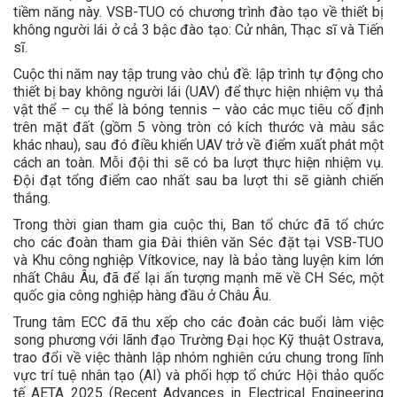
tiềm năng này. VSB-TUO có chương trình đào tạo về thiết bị
không người lái ở cả 3 bậc đào tạo: Cử nhân, Thạc sĩ và Tiến
sĩ.
Cuộc thi năm nay tập trung vào chủ đề: lập trình tự động cho
thiết bị bay không người lái (UAV) để thực hiện nhiệm vụ thả
vật thể – cụ thể là bóng tennis – vào các mục tiêu cố định
trên mặt đất (gồm 5 vòng tròn có kích thước và màu sắc
khác nhau), sau đó điều khiển UAV trở về điểm xuất phát một
cách an toàn. Mỗi đội thi sẽ có ba lượt thực hiện nhiệm vụ.
Đội đạt tổng điểm cao nhất sau ba lượt thi sẽ giành chiến
thắng.
Trong thời gian tham gia cuộc thi, Ban tổ chức đã tổ chức
cho các đoàn tham gia Đài thiên văn Séc đặt tại VSB-TUO
và Khu công nghiệp Vítkovice, nay là bảo tàng luyện kim lớn
nhất Châu Âu, đã để lại ấn tượng mạnh mẽ về CH Séc, một
quốc gia công nghiệp hàng đầu ở Châu Âu.
Trung tâm ECC đã thu xếp cho các đoàn các buổi làm việc
song phương với lãnh đạo Trường Đại học Kỹ thuật Ostrava,
trao đổi về việc thành lập nhóm nghiên cứu chung trong lĩnh
vực trí tuệ nhân tạo (AI) và phối hợp tổ chức Hội thảo quốc
tế AETA 2025 (Recent Advances in Electrical Engineering