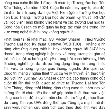
công của cuộc thi lần 1 được tổ chức tại Trường Đại học Tôn
Đức Thắng vào năm 2024. Cuộc thi năm nay quy tụ các đội
thi đến từ 3 trường đại học Việt Nam (gồm Trường Đại học
Tôn Đức Thắng, Trường Đại học Sư phạm Kỹ thuật TP.HCM
và Học viện Hàng không Việt Nam) và các trường Đại học tại
Cộng hòa Czech có mối quan hệ hợp tác chặt chẽ trong lĩnh
vực công nghệ thiết bị bay không người lái.
Phát biểu tại lễ khai mạc, GS. Vaclav Snasel – Hiệu trưởng
Trường Đại học Kỹ thuật Ostrava (VSB-TUO) – khẳng định
rằng việc ứng dụng thiết bị bay không người lái (UAV hay
drone) trong công nghiệp hiện nay và trong tương lai gần sẽ
trở thành một xu hướng tất yếu, trong bối cảnh hiện nay, UAV
là công nghệ hiện đại được ứng dụng rộng rãi trong nhiều
lĩnh vực, từ nông nghiệp, giao thông, logistic đến quân sư.
Cuộc thi mang ý nghĩa thiết thực cả về lý thuyết lẫn thực tiễn
đối với lĩnh vực này. GS Snasel đánh giá cao thành công của
cuộc thi lần thứ nhất được tổ chức tại Trường Đại học Tôn
Đức Thắng, đồng thời khẳng định rằng cuộc thi năm nay và
những lần tổ chức tiếp theo sẽ góp phần thiết thực vào việc
nâng cao trình độ chuyên môn cho các trường đại học tham
dự trong lĩnh vực UAV, đồng thời tạo động lực mạnh mẽ để
sinh viên, nghiên cứu sinh tích cực theo đuổi lĩnh vực đầy