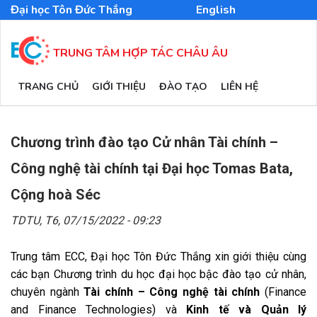
Nhảy
Đại học Tôn Đức Thắng
English
đến
nội
dung
TRUNG TÂM HỢP TÁC CHÂU ÂU
MAIN
TRANG CHỦ
GIỚI THIỆU
ĐÀO TẠO
LIÊN HỆ
NAVIGATION
Chương trình đào tạo Cử nhân Tài chính –
Công nghệ tài chính tại Đại học Tomas Bata,
Cộng hoà Séc
TDTU,
T6, 07/15/2022 - 09:23
Trung tâm ECC, Đại học Tôn Đức Thắng xin giới thiệu cùng
các bạn Chương trình du học đại học bậc đào tạo cử nhân,
chuyên ngành
Tài chính – Công nghệ tài chính
(Finance
and Finance Technologies) và
Kinh tế và Quản lý