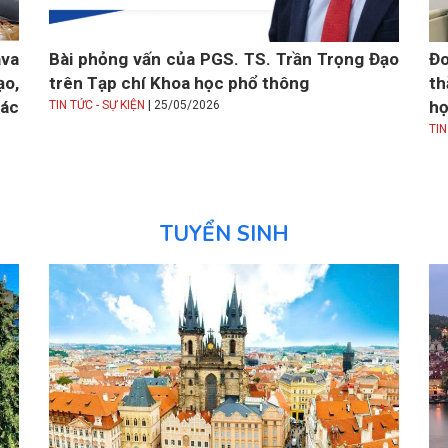
va
Bài phỏng vấn của PGS. TS. Trần Trọng Đạo
Đo
o,
trên Tạp chí Khoa học phổ thông
th
các
|
họ
TIN TỨC - SỰ KIỆN
25/05/2026
TIN
TUYỂN SINH