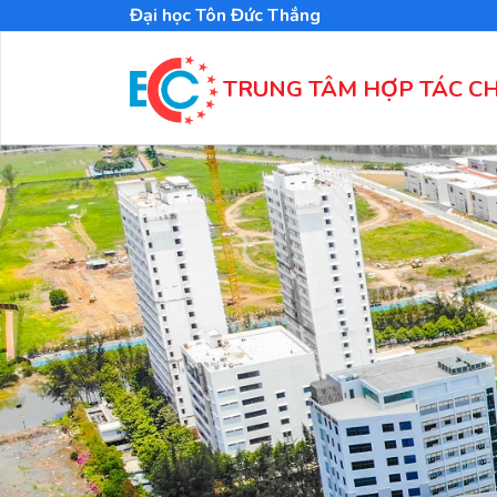
Nhảy
Đại học Tôn Đức Thắng
đến
nội
dung
TRUNG TÂM HỢP TÁC C