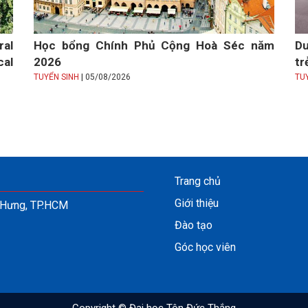
ral
Học bổng Chính Phủ Cộng Hoà Séc năm
Du
cal
2026
tr
|
TUYỂN SINH
05/08/2026
TU
Trang chủ
Giới thiệu
n Hưng, TP.HCM
Đào tạo
Góc học viên