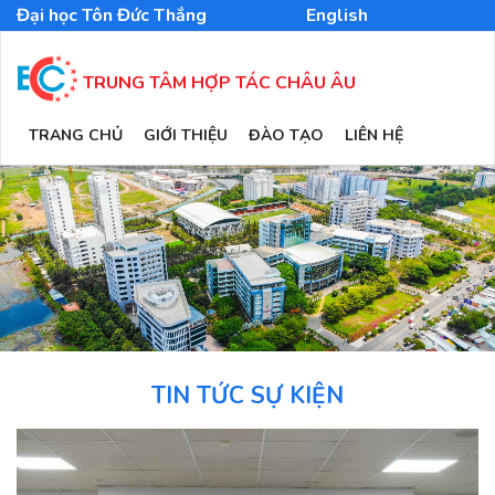
Nhảy
Đại học Tôn Đức Thắng
English
đến
nội
dung
TRUNG TÂM HỢP TÁC CHÂU ÂU
MAIN
TRANG CHỦ
GIỚI THIỆU
ĐÀO TẠO
LIÊN HỆ
NAVIGATION
TIN TỨC SỰ KIỆN