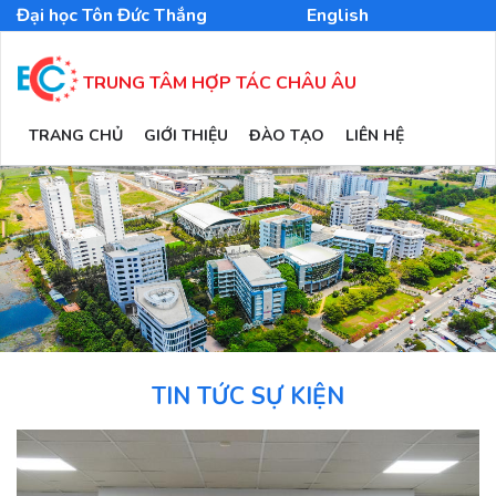
Nhảy
Đại học Tôn Đức Thắng
English
đến
nội
dung
TRUNG TÂM HỢP TÁC CHÂU ÂU
MAIN
TRANG CHỦ
GIỚI THIỆU
ĐÀO TẠO
LIÊN HỆ
NAVIGATION
TIN TỨC SỰ KIỆN